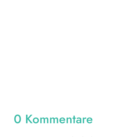
Im Saarland ist die Auswahl des passenden
Gastarifs entscheidend, um Kosten zu
senken und das Budget zu schonen....
0 Kommentare