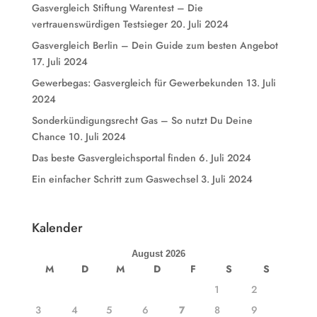
Gasvergleich Stiftung Warentest – Die
vertrauenswürdigen Testsieger
20. Juli 2024
Gasvergleich Berlin – Dein Guide zum besten Angebot
17. Juli 2024
Gewerbegas: Gasvergleich für Gewerbekunden
13. Juli
2024
Sonderkündigungsrecht Gas – So nutzt Du Deine
Chance
10. Juli 2024
Das beste Gasvergleichsportal finden
6. Juli 2024
Ein einfacher Schritt zum Gaswechsel
3. Juli 2024
Kalender
August 2026
M
D
M
D
F
S
S
1
2
3
4
5
6
7
8
9