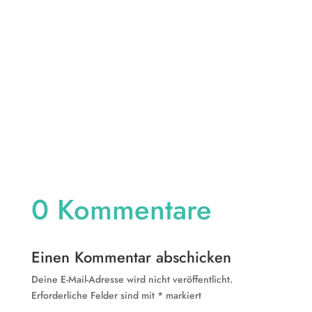
Im Saarland ist die Auswahl des passenden
Gastarifs entscheidend, um Kosten zu
senken und das Budget zu schonen....
0 Kommentare
Einen Kommentar abschicken
Deine E-Mail-Adresse wird nicht veröffentlicht.
Erforderliche Felder sind mit
*
markiert